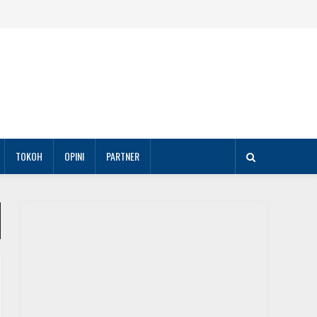
TOKOH
OPINI
PARTNER
DAERAH
Sempena HUT ke-29, Alumni Akpol 1991 Bagikan
Paket Sembako dan Hewan Kurban di Batam