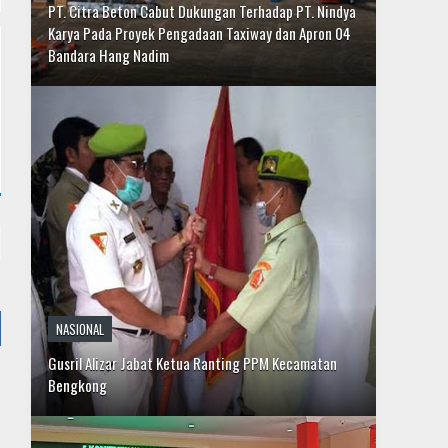
NASIONAL
Gusril Alizar Jabat Ketua Ranting PPM Kecamatan
Bengkong
DAERAH
Sempena HUT ke-29, Alumni Akpol 1991 Bagikan
Paket Sembako dan Hewan Kurban di Batam