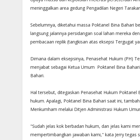
Punggur
Radio Nasional
meninggalkan area gedung Pengadilan Negeri Tarakan
April 12 2020
Radio Nasional
Sebelumnya, diketahui massa Poktanel Bina Bahari b
langsung jalannya persidangan soal lahan mereka de
pembacaan replik (tangkisan atas eksepsi Tergugat ya
Dimana dalam eksepsinya, Penasehat Hukum (PH) Ter
menjabat sebagai Ketua Umum Poktanel Bina Bahari 
Bahari.
Hal tersebut, ditegaskan Penasehat Hukum Poktanel Bi
hukum. Apalagi, Poktanel Bina Bahari saat ini, tamba
Menkumham melalui Ditjen Administrasi Hukum Umu
"Sudah jelas kok berbadan hukum, dan jelas kami mem
mempertimbangkan jawaban kami," kata Jerry tegas s