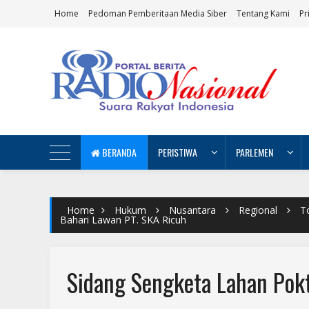
Home
Pedoman Pemberitaan Media Siber
Tentang Kami
Pr
BERANDA
PERISTIWA
PARLEMEN
Home
Hukum
Nusantara
Regional
To
Bahari Lawan PT. SKA Ricuh
Sidang Sengketa Lahan Pokt