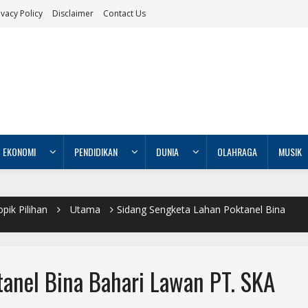
ivacy Policy
Disclaimer
Contact Us
EKONOMI
PENDIDIKAN
DUNIA
OLAHRAGA
MUSIK
pik Pilihan
Utama
Sidang Sengketa Lahan Poktanel Bina
anel Bina Bahari Lawan PT. SKA