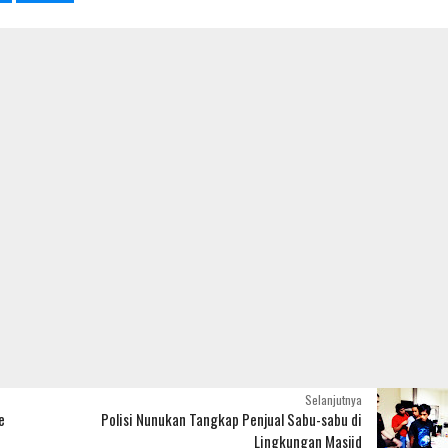
NASIONAL
FOKUS
Gusril Alizar Jabat Ketua Ranting
Benny Tjokro Harus Bayar
PPM Kecamatan Bengkong
Pengganti Rp 6 T
on
Agustus 18 2020
Radio Nasional
Oktober 27 2020
Radio
Selanjutnya
e
Polisi Nunukan Tangkap Penjual Sabu-sabu di
Lingkungan Masjid