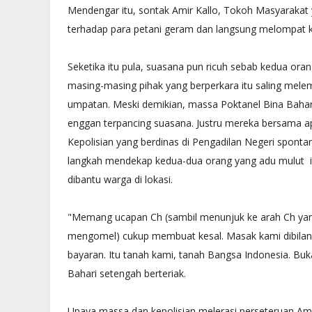
Mendengar itu, sontak Amir Kallo, Tokoh Masyarakat 
terhadap para petani geram dan langsung melompat ke 
Seketika itu pula, suasana pun ricuh sebab kedua oran
masing-masing pihak yang berperkara itu saling mele
umpatan. Meski demikian, massa Poktanel Bina Baha
enggan terpancing suasana. Justru mereka bersama a
Kepolisian yang berdinas di Pengadilan Negeri spont
langkah mendekap kedua-dua orang yang adu mulut i
dibantu warga di lokasi.
"Memang ucapan Ch (sambil menunjuk ke arah Ch ya
mengomel) cukup membuat kesal. Masak kami dibila
bayaran. Itu tanah kami, tanah Bangsa Indonesia. Buka
Bahari setengah berteriak.
DAERAH
PP Batam Bisa Uji Swab Corona
Bantuan Warga Batam untuk Mas
Upaya massa dan kepolisian melerasi perseteruan Amir