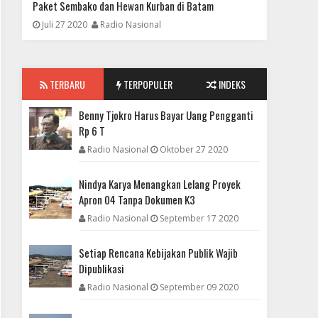
Paket Sembako dan Hewan Kurban di Batam
23.963 D
Juli 27 2020
Radio Nasional
Mei 28 
FOKUS
Benny Tjokro Harus Bayar Uang Pengganti Rp 6 T
TERBARU
TERPOPULER
INDEKS
Benny Tjokro Harus Bayar Uang Pengganti
Rp 6 T
Radio Nasional
Oktober 27 2020
Nindya Karya Menangkan Lelang Proyek
Apron 04 Tanpa Dokumen K3
Radio Nasional
September 17 2020
Setiap Rencana Kebijakan Publik Wajib
DAERAH
Dipublikasi
Nindya Karya Menangkan Lelang Proyek Apron 04
Radio Nasional
September 09 2020
Tanpa Dokumen K3