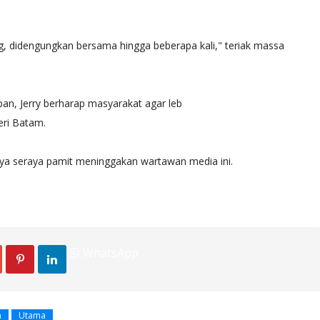
g, didengungkan bersama hingga beberapa kali," teriak massa
pan, Jerry berharap masyarakat agar leb
eri Batam.
anya seraya pamit meninggakan wartawan media ini.
WhatsApp


n
Utama