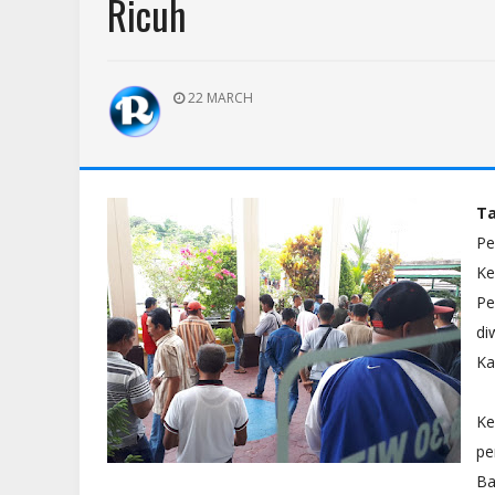
Ricuh
22 MARCH
Ta
Pe
Ke
Pe
di
Ka
Ke
pe
Ba