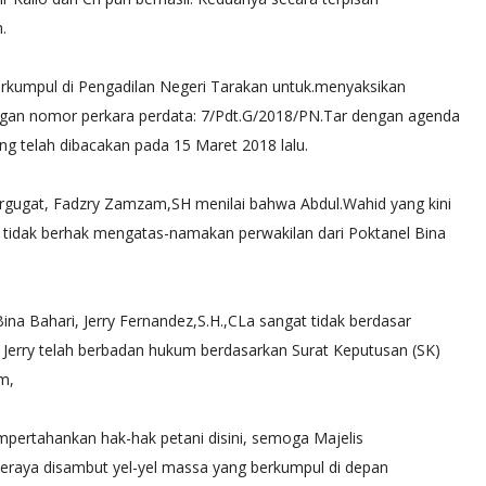
Bengkong
.
Agustus 18 2020
Radio Nasional
erkumpul di Pengadilan Negeri Tarakan untuk.menyaksikan
ngan nomor perkara perdata: 7/Pdt.G/2018/PN.Tar dengan agenda
ng telah dibacakan pada 15 Maret 2018 lalu.
gugat, Fadzry Zamzam,SH menilai bahwa Abdul.Wahid yang kini
tidak berhak mengatas-namakan perwakilan dari Poktanel Bina
na Bahari, Jerry Fernandez,S.H.,CLa sangat tidak berdasar
h Jerry telah berbadan hukum berdasarkan Surat Keputusan (SK)
m,
pertahankan hak-hak petani disini, semoga Majelis
eraya disambut yel-yel massa yang berkumpul di depan