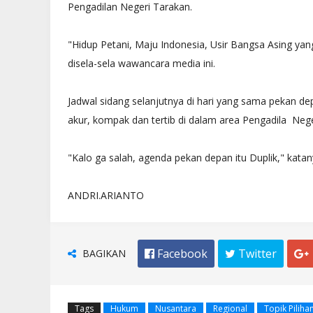
Pengadilan Negeri Tarakan.
"Hidup Petani, Maju Indonesia, Usir Bangsa Asing yan
disela-sela wawancara media ini.
Jadwal sidang selanjutnya di hari yang sama pekan de
akur, kompak dan tertib di dalam area Pengadila Neg
"Kalo ga salah, agenda pekan depan itu Duplik," kat
ANDRI.ARIANTO
BAGIKAN
 Facebook
 Twitter

Tags
Hukum
Nusantara
Regional
Topik Piliha