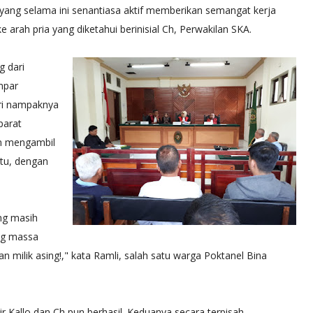
yang selama ini senantiasa aktif memberikan semangat kerja
arah pria yang diketahui berinisial Ch, Perwakilan SKA.
g dari
mpar
ri nampaknya
parat
an mengambil
tu, dengan
ng masih
ng massa
n milik asing!," kata Ramli, salah satu warga Poktanel Bina
NASIONAL
yarakat TPA
Gusril Alizar Jabat Ketua Ranting PPM Kecamatan
 Kallo dan Ch pun berhasil. Keduanya secara terpisah