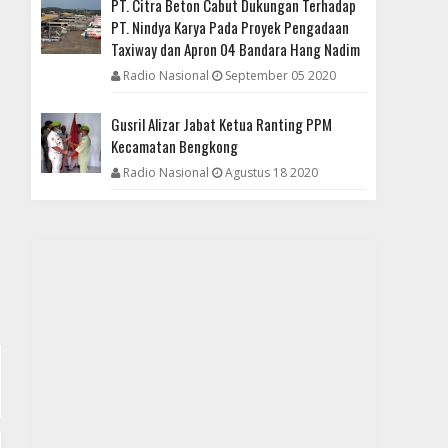
PT. Citra Beton Cabut Dukungan Terhadap
Nindya Karya Menangkan Lelang Proyek Apron 04
PT. Nindya Karya Pada Proyek Pengadaan
Tanpa Dokumen K3
Taxiway dan Apron 04 Bandara Hang Nadim
Radio Nasional
September 05 2020
Gusril Alizar Jabat Ketua Ranting PPM
Kecamatan Bengkong
Radio Nasional
Agustus 18 2020
DAERAH
Setiap Rencana Kebijakan Publik Wajib Dipublikasi