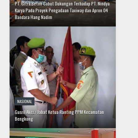
NASIONAL
Gusril Alizar Jabat Ketua Ranting PPM Kecamatan
Bengkong
DAERAH
Sempena HUT ke-29, Alumni Akpol 1991 Bagikan