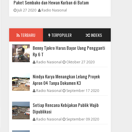
Paket Sembako dan Hewan Kurban di Batam
23.963 D
Juli 27 2020
Radio Nasional
Mei 28 
FOKUS
TERBARU
TERPOPULER
INDEKS
Benny Tjokro Harus Bayar Uang Pengganti Rp 6 T
Benny Tjokro Harus Bayar Uang Pengganti
Rp 6 T
Radio Nasional
Oktober 27 2020
Nindya Karya Menangkan Lelang Proyek
Apron 04 Tanpa Dokumen K3
Radio Nasional
September 17 2020
Setiap Rencana Kebijakan Publik Wajib
Dipublikasi
Radio Nasional
September 09 2020
DAERAH