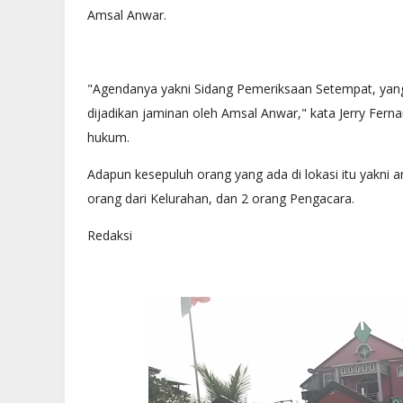
Amsal Anwar.
"Agendanya yakni Sidang Pemeriksaan Setempat, yang 
dijadikan jaminan oleh Amsal Anwar," kata Jerry Fer
hukum.
Adapun kesepuluh orang yang ada di lokasi itu yakni an
orang dari Kelurahan, dan 2 orang Pengacara.
Redaksi
DAERAH
PP Batam Bisa Uji Swab Corona
Bantuan Warga Batam untuk Mas