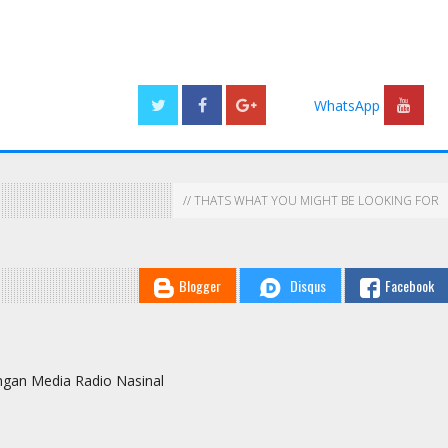
WhatsApp
NASIONAL
FOKUS
// THATS WHAT YOU MIGHT BE LOOKING FOR
Gusril Alizar Jabat Ketua Ranting
Benny Tjokro Harus Bayar
PPM Kecamatan Bengkong
Pengganti Rp 6 T
on
Agustus 18 2020
Radio Nasional
Oktober 27 2020
Radio
Blogger
Disqus
Facebook
ingan Media Radio Nasinal