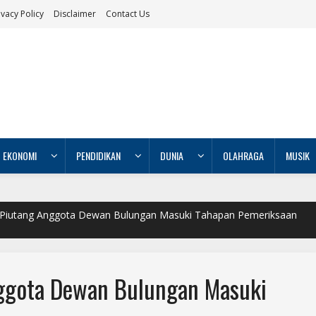
ivacy Policy
Disclaimer
Contact Us
EKONOMI
PENDIDIKAN
DUNIA
OLAHRAGA
MUSIK
 Piutang Anggota Dewan Bulungan Masuki Tahapan Pemeriksaan
ggota Dewan Bulungan Masuki