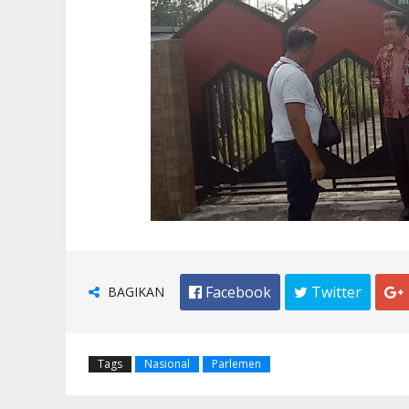
Punggur
Radio Nasional
April 12 2020
Radio Nasional
BAGIKAN
 Facebook
 Twitter

Tags
Nasional
Parlemen