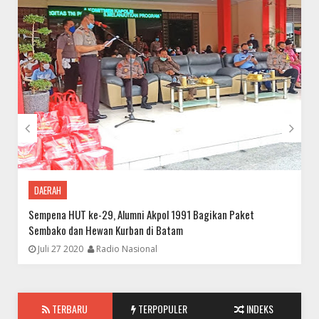
Idul Fitri 1441 H di Masa Pandemi COVID-19, Mahkamah
Konstitusi Gelar Halal Bihalal Manfaatkan Saluran Video
Conference Aplikasi ZOOM


DAERAH
Sempena HUT ke-29, Alumni Akpol 1991 Bagikan Paket
P
Sembako dan Hewan Kurban di Batam
D
FOKUS
Juli 27 2020
Radio Nasional
Benny Tjokro Harus Bayar Uang Pengganti Rp 6 T
TERBARU
TERPOPULER
INDEKS