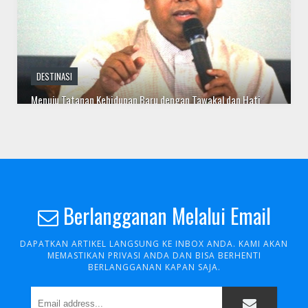
DESTINASI
Menuju Tatanan Kehidupan Baru dengan Tawakal dan Hati
Bersih
Berlangganan Melalui Email
DAPATKAN ARTIKEL LANGSUNG KE INBOX ANDA. KAMI AKAN
DUNIA
MEMASTIKAN PRIVASI ANDA DAN BISA BERHENTI
BERLANGGANAN KAPAN SAJA.
Idul Fitri 1441 H di Masa Pandemi COVID-19, Mahkamah
Konstitusi Gelar Halal Bihalal Manfaatkan Saluran Video