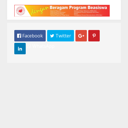
 Facebook
 Twitter


WhatsApp
