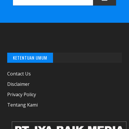
Conference Aplikasi ZOOM
KETENTUAN UMUM
Contact Us
Disclaimer
FOKUS
Privacy Policy
Benny Tjokro Harus Bayar Uang Pengganti Rp 6 T
Tentang Kami