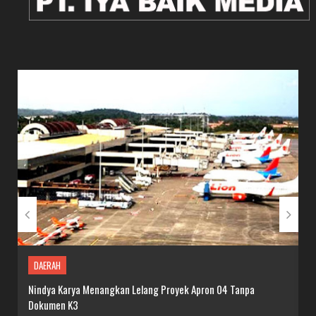
DAERAH
Nindya Karya Menangkan Lelang Proyek Apron 04 Tanpa
Dokumen K3


DAERAH
Nindya Karya Menangkan Lelang Proyek Apron 04 Tanpa
S
Dokumen K3