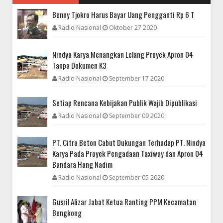
Benny Tjokro Harus Bayar Uang Pengganti Rp 6 T
Radio Nasional
Oktober 27 2020
Nindya Karya Menangkan Lelang Proyek Apron 04
Tanpa Dokumen K3
Radio Nasional
September 17 2020
Setiap Rencana Kebijakan Publik Wajib Dipublikasi
DAERAH
Radio Nasional
September 09 2020
Nindya Karya Menangkan Lelang Proyek Apron 04 Tanpa
Dokumen K3
PT. Citra Beton Cabut Dukungan Terhadap PT. Nindya
Karya Pada Proyek Pengadaan Taxiway dan Apron 04
Bandara Hang Nadim
Radio Nasional
September 05 2020
Gusril Alizar Jabat Ketua Ranting PPM Kecamatan
Bengkong