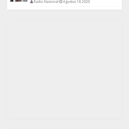
Radio Nasional
Agustus 18 2020
DAERAH
Setiap Rencana Kebijakan Publik Wajib Dipublikasi
NASIONAL
PT. Citra Beton Cabut Dukungan Terhadap PT. Nindya Karya