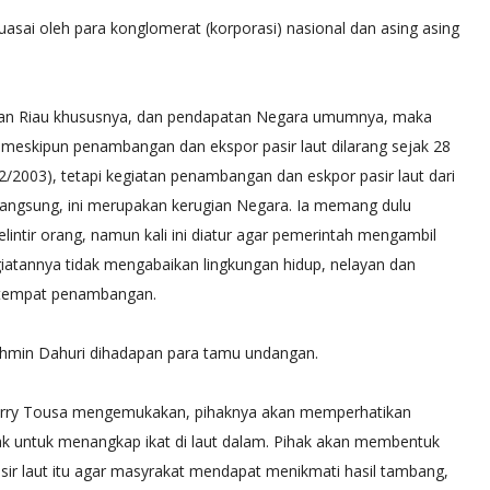
Bengkong
uasai oleh para konglomerat (korporasi) nasional dan asing asing
Agustus 18 2020
Radio Nasional
n Riau khususnya, dan pendapatan Negara umumnya, maka
meskipun penambangan dan ekspor pasir laut dilarang sejak 28
2003), tetapi kegiatan penambangan dan eskpor pasir laut dari
erlangsung, ini merupakan kerugian Negara. Ia memang dulu
lintir orang, namun kali ini diatur agar pemerintah mengambil
giatannya tidak mengabaikan lingkungan hidup, nelayan dan
i tempat penambangan.
khmin Dahuri dihadapan para tamu undangan.
 Herry Tousa mengemukakan, pihaknya akan memperhatikan
yak untuk menangkap ikat di laut dalam. Pihak akan membentuk
sir laut itu agar masyrakat mendapat menikmati hasil tambang,