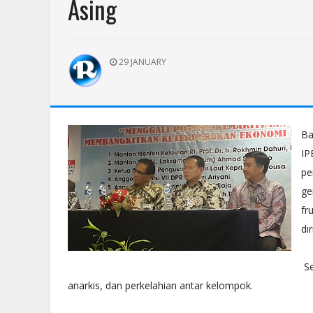
Asing
29 JANUARY
Ba
IP
pe
ge
fr
di
Se
anarkis, dan perkelahian antar kelompok.