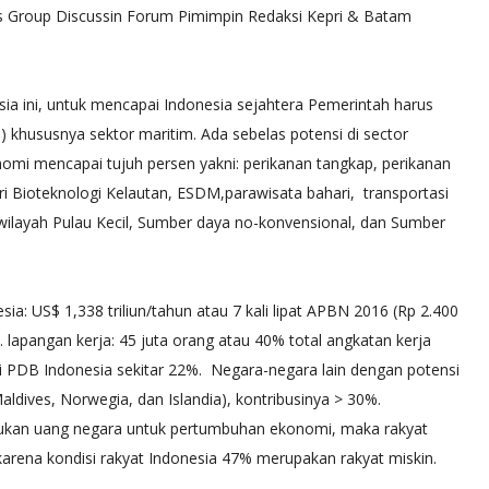
s Group Discussin Forum Pimimpin Redaksi Kepri & Batam
 ini, untuk mencapai Indonesia sejahtera Pemerintah harus
 khususnya sektor maritim. Ada sebelas potensi di sector
mi mencapai tujuh persen yakni: perikanan tangkap, perikanan
tri Bioteknologi Kelautan, ESDM,parawisata bahari, transportasi
a wilayah Pulau Kecil, Sumber daya no-konvensional, dan Sumber
ia: US$ 1,338 triliun/tahun atau 7 kali lipat APBN 2016 (Rp 2.400
i. lapangan kerja: 45 juta orang atau 40% total angkatan kerja
i PDB Indonesia sekitar 22%. Negara-negara lain dengan potensi
 Maldives, Norwegia, dan Islandia), kontribusinya > 30%.
ukan uang negara untuk pertumbuhan ekonomi, maka rakyat
NASIONAL
arena kondisi rakyat Indonesia 47% merupakan rakyat miskin.
yarakat TPA
Gusril Alizar Jabat Ketua Ranting PPM Kecamatan