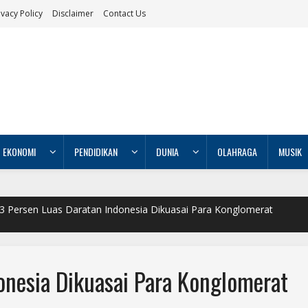
ivacy Policy
Disclaimer
Contact Us
EKONOMI
PENDIDIKAN
DUNIA
OLAHRAGA
MUSIK
3 Persen Luas Daratan Indonesia Dikuasai Para Konglomerat
onesia Dikuasai Para Konglomerat