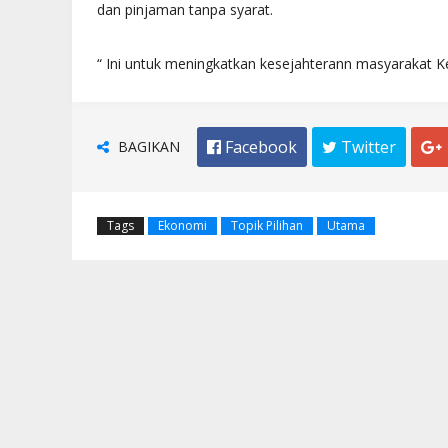
dan pinjaman tanpa syarat.
“ Ini untuk meningkatkan kesejahterann masyarakat Ke
BAGIKAN
 Facebook
 Twitter

Tags
Ekonomi
Topik Pilihan
Utama