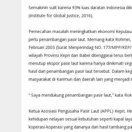
Punggur
Radio Nasional
Semakinin sulit karena 93% luas daratan Indonesia dik
April 12 2020
Radio Nasional
(Institute for Global Justice, 2016).
Pemecahan masalah meningkatkan ekonomi Kepulaua
perlu penambangan pasir laut. Memang-kata Rohmin, 
Februari 2003 (Surat Menperindag NO. 177/MPP/KEP/2/
wilayah Provinsi Kepri dan Babel ditenggarai terus b
menutup ekspor pasir laut karena hanya dinikmati sege
hasil dari penambangan pasir laut tersebut. Dalam ke
masyarakat di Karimun dan daerah lain yang menjad
“ Saya mendukung penambangan pasir laut,” kata Ro
Ketua Asosiasi Pengusaha Pasir Laut (APPL) Kepri,
kehidupan nelayan sesuai kebutuhan seperti kapal la
koperasi-koperasi yang dananya dari hasil tambang pa