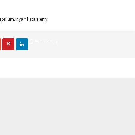
pri umunya,” kata Herry.
WhatsApp

