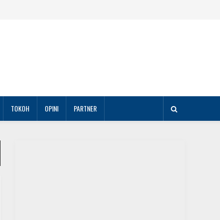
TOKOH
OPINI
PARTNER
DAERAH
Sempena HUT ke-29, Alumni Akpol 1991 Bagikan