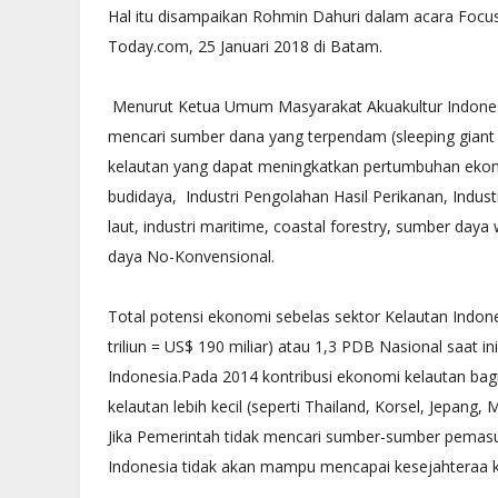
Hal itu disampaikan Rohmin Dahuri dalam acara Focu
Today.com, 25 Januari 2018 di Batam.
Menurut Ketua Umum Masyarakat Akuakultur Indonesia
mencari sumber dana yang terpendam (sleeping giant )
kelautan yang dapat meningkatkan pertumbuhan ekono
budidaya, Industri Pengolahan Hasil Perikanan, Indus
laut, industri maritime, coastal forestry, sumber day
daya No-Konvensional.
Total potensi ekonomi sebelas sektor Kelautan Indones
triliun = US$ 190 miliar) atau 1,3 PDB Nasional saat in
Indonesia.Pada 2014 kontribusi ekonomi kelautan bag
kelautan lebih kecil (seperti Thailand, Korsel, Jepang,
Jika Pemerintah tidak mencari sumber-sumber pemas
DAERAH
Indonesia tidak akan mampu mencapai kesejahteraa k
PP Batam Bisa Uji Swab Corona
Bantuan Warga Batam untuk Mas