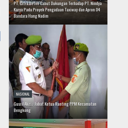
NASIONAL
Gusril Alizar Jabat Ketua Ranting PPM Kecamatan
Bengkong
DAERAH
Sempena HUT ke-29, Alumni Akpol 1991 Bagikan
Paket Sembako dan Hewan Kurban di Batam