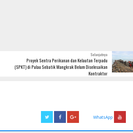
NASIONAL
FOKUS
Selanjutnya
Proyek Sentra Perikanan dan Kelautan Terpadu
Gusril Alizar Jabat Ketua Ranting
Benny Tjokro Harus Bayar
(SPKT) di Pulau Sebatik Mangkrak Belum Diselesaikan
PPM Kecamatan Bengkong
Pengganti Rp 6 T
Kontraktor
on
Agustus 18 2020
Radio Nasional
Oktober 27 2020
Radio
WhatsApp