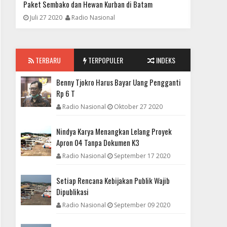
Paket Sembako dan Hewan Kurban di Batam
23.963 D
Juli 27 2020
Radio Nasional
Mei 28 
FOKUS
Benny Tjokro Harus Bayar Uang Pengganti Rp 6 T
TERBARU
TERPOPULER
INDEKS
Benny Tjokro Harus Bayar Uang Pengganti
Rp 6 T
Radio Nasional
Oktober 27 2020
Nindya Karya Menangkan Lelang Proyek
Apron 04 Tanpa Dokumen K3
Radio Nasional
September 17 2020
Setiap Rencana Kebijakan Publik Wajib
Dipublikasi
DAERAH
Radio Nasional
September 09 2020
Nindya Karya Menangkan Lelang Proyek Apron 04
Tanpa Dokumen K3