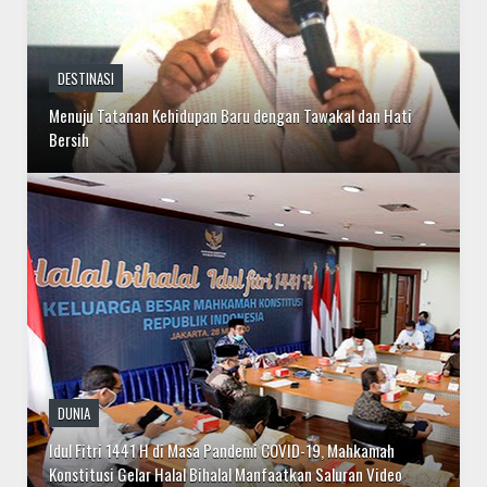
Menuju Tatanan Kehidupan Baru dengan Tawakal dan Hati
Bersih
DUNIA
Idul Fitri 1441 H di Masa Pandemi COVID-19, Mahkamah
Konstitusi Gelar Halal Bihalal Manfaatkan Saluran Video
Conference Aplikasi ZOOM