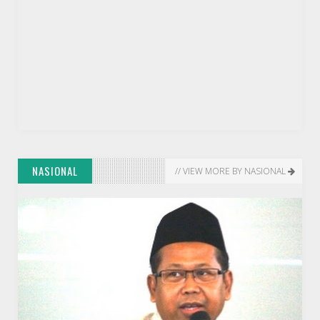
DAERAH
Sempena HUT ke-29, Alumni Akpol 1991 Bagikan Paket
Sembako dan Hewan Kurban di Batam
NASIONAL
// VIEW MORE BY NASIONAL
DESTINASI