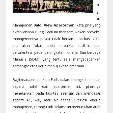
n
y
a,
Manajemen
Baloi View Apartemen
, kata pria yang
akrab disapa Bung Fadil ini mengemukakan proyeksi
manajemennya pasca tidak bersama aplikasi OYO
lagi akan fokus pada perbaikan fasilitas dan
berorientasi pada peningkatan kinerja Sumberdaya
Manusia (SDM), yang tentu saja mengedepankan
semangat etos kerja menuju kesejahteraan.
NASIONAL
NASIONAL
T. Citra Beton Cabut Dukungan
Gusril Alizar Jabat Ketua Ranting
Bagi manajemen, kata Fadil, dalam mengelola hunian
erhadap PT. Nindya Karya Pada
PPM Kecamatan Bengkong
seperti hotel dan apartemen ini, pihaknya
royek Pengadaan Taxiway dan Apron
Agustus 18 2020
Radio Nasiona
menekankan pada fasilitas esensial dan mendasar
4 Bandara Hang Nadim
seperti AC, wifi, atau air panas. Evaluasi kinerja
September 05 2020
Radio
asional
manajemen, terang Fadil selama ini menunjukan arah