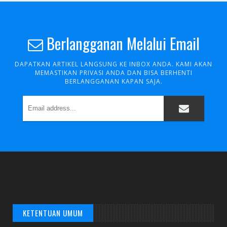
Berlangganan Melalui Email
DAERAH
Nindya Karya Menangkan Lelang Proyek Apron 04 Tanpa
DAPATKAN ARTIKEL LANGSUNG KE INBOX ANDA. KAMI AKAN
Dokumen K3
MEMASTIKAN PRIVASI ANDA DAN BISA BERHENTI
BERLANGGANAN KAPAN SAJA.
KETENTUAN UMUM
DAERAH