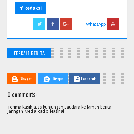

Redaksi
WhatsApp
DAERAH
TERKAIT BERITA
Sempena HUT ke-29, Alumni Akpol 1991 Bagikan Paket
Sembako dan Hewan Kurban di Batam
// THATS WHAT YOU MIGHT BE LOOKING FOR
Blogger
Disqus
Facebook
0 comments:
Terima kasih atas kunjungan Saudara ke laman berita
Jaringan Media Radio Nasinal