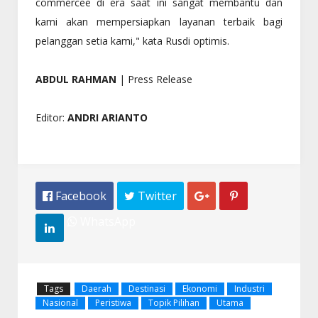
commercee di era saat ini sangat membantu dan
kami akan mempersiapkan layanan terbaik bagi
pelanggan setia kami," kata Rusdi optimis.
ABDUL RAHMAN
|
Press Release
Editor
:
ANDRI ARIANTO
 Facebook
 Twitter


WhatsApp

Tags
Daerah
Destinasi
Ekonomi
Industri
Nasional
Peristiwa
Topik Pilihan
Utama