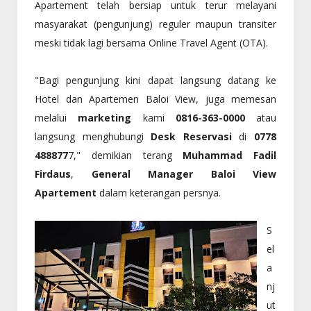
Apartement telah bersiap untuk terur melayani
masyarakat (pengunjung) reguler maupun transiter
meski tidak lagi bersama
Online Travel Agent
(
OTA
).
"Bagi pengunjung kini dapat langsung datang ke
Hotel dan Apartemen Baloi View, juga memesan
melalui
marketing
kami
0816-363-0000
atau
langsung menghubungi
Desk Reservasi
di
0778
488877
7," demikian terang
Muhammad Fadil
Firdaus
,
General Manager Baloi View
Apartement
dalam keterangan persnya.
S
el
a
nj
ut